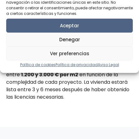
navegación o las identificaciones únicas en este sitio. No
¿Cuál es la inversión de una
consentir o retirar el consentimiento, puede afectar negativamente
a ciertas características y funciones.
reforma integral de alta
Aceptar
gama en Madrid?
Denegar
En P76 desarrollamos proyectos a medida. Por eso
trabajamos con materiales de máxima calidad,
Ver preferencias
planificación detallada y dirección de obra propia.
Política de cookies
Política de privacidad
Aviso Legal
El presupuesto de una reforma integral se sitúa
entre
1.200 y 3.000 € por m
2
en función de la
complejidad de cada proyecto. La vivienda estará
lista entre 3 y 6 meses después de haber obtenido
las licencias necesarias.